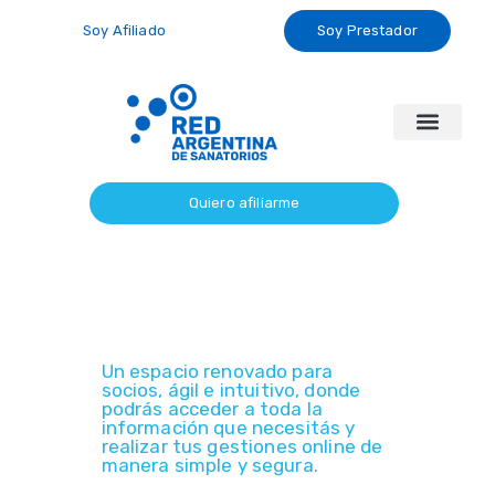
Soy Afiliado
Soy Prestador
Sanatorios Propios
Alcance de Cobertura
Gestiones Online
Preguntas Frecuentes
Quiero afiliarme
PREGUNTAS
FRECUENTES
Un espacio renovado para
socios, ágil e intuitivo, donde
podrás acceder a toda la
información que necesitás y
realizar tus gestiones online de
manera simple y segura.