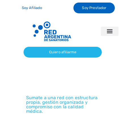
Soy Afiliado
Soy Prestador
Sanatorios Propios
Alcance de Cobertura
Gestiones Online
Preguntas Frecuentes
Quiero afiliarme
QUEREMOS QUE SEAS
PARTE DE NUESTRA
CARTILLA
Sumate a una red con estructura
propia, gestión organizada y
compromiso con la calidad
médica.