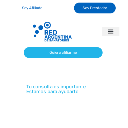
Soy Afiliado
Soy Prestador
Preguntas Frecuentes
Alcance de Cobertura
Sanatorios Propios
Gestiones Online
Quiero afiliarme
CONTACTANOS
Tu consulta es importante.
Estamos para ayudarte